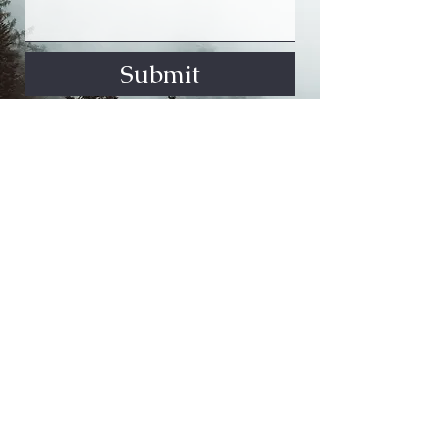
Submit
Vom Yeomans Haus Rottweilers
vomyeomanshausrottweilers@gmail.com